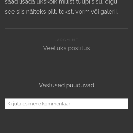
saad lisada ükskõik millist tüüpi sisu, olgu
see siis näiteks pilt, tekst, vorm või galerii.
JÄRGMINE
Veel üks postitus
Vastused puuduvad